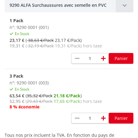
9290 ALFA Surchaussures avec semelle en PVC
1 Pack
n°: 9290 0001 (001)
En Stock
23,17 €
(
38,63 €/Pack
23,17 €/Pack)
19,31 €
(
32,19 €/Pack
19,31 €/Pack) hors taxe
remove
add
Panier
3 Pack
n°: 9290 0001 (003)
En Stock
63,54 €
(
35,32 €/Pack
21,18 €/Pack
)
52,95 €
(
29,43 €/Pack
17,65 €/Pack
) hors taxe
8 % économie
remove
add
Panier
Tous nos prix incluent la TVA. En fonction du pays de