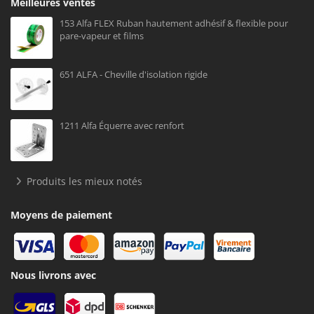
Meilleures ventes
153 Alfa FLEX Ruban hautement adhésif & flexible pour
pare-vapeur et films
651 ALFA - Cheville d'isolation rigide
1211 Alfa Équerre avec renfort
Produits les mieux notés
Moyens de paiement
Nous livrons avec