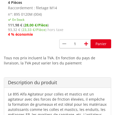
4 Pièces
Raccordement : filetage M14
n°: 895 0120M (004)
En Stock
111,98 €
(
28,00 €/Pièce
)
93,32 €
(
23,33 €/Pièce
) hors taxe
4 % économie
remove
add
Panier
Tous nos prix incluent la TVA. En fonction du pays de
livraison, la TVA peut varier lors du paiement
Description du produit
Le 895 Alfa Agitateur pour colles et mastics est un
agitateur avec des forces de friction élevées, il empêche
la formation de grumeaux et est idéal pour les matériaux
autolissants comme les colles et mastics, les enduits, les
mélanges EP, les mortiers de ragréage, etc. L'agitateur