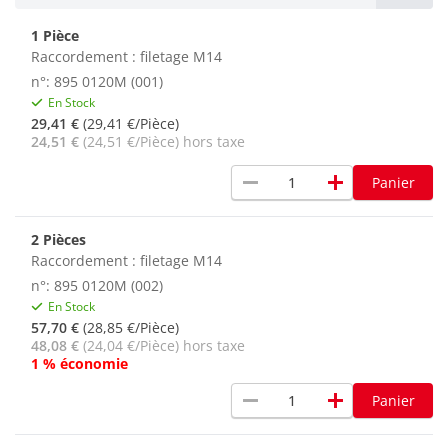
1 Pièce
Raccordement : filetage M14
n°: 895 0120M (001)
En Stock
29,41 €
(29,41 €/Pièce)
24,51 €
(24,51 €/Pièce) hors taxe
remove
add
Panier
2 Pièces
Raccordement : filetage M14
n°: 895 0120M (002)
En Stock
57,70 €
(28,85 €/Pièce)
48,08 €
(24,04 €/Pièce) hors taxe
1 % économie
remove
add
Panier