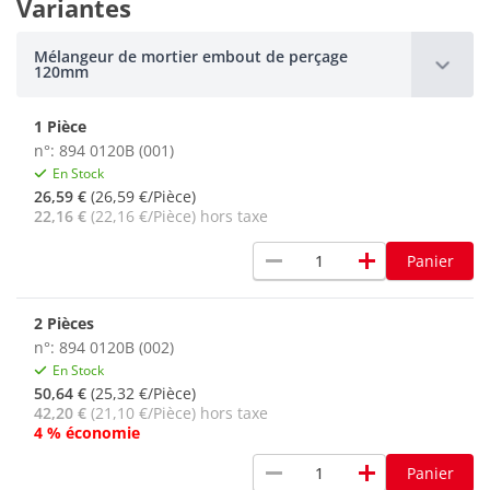
Variantes
Mélangeur de mortier embout de perçage
120mm
1 Pièce
n°: 894 0120B (001)
En Stock
26,59 €
(26,59 €/Pièce)
22,16 €
(22,16 €/Pièce) hors taxe
remove
add
Panier
2 Pièces
n°: 894 0120B (002)
En Stock
50,64 €
(25,32 €/Pièce)
42,20 €
(21,10 €/Pièce) hors taxe
4 % économie
remove
add
Panier