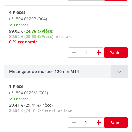
4 Pièces
n°: 894 0120B (004)
En Stock
99,02 €
(
24,76 €/Pièce
)
82,52 €
(
20,63 €/Pièce
) hors taxe
6 % économie
remove
add
Panier
Mélangeur de mortier 120mm M14
1 Pièce
n°: 894 0120M (001)
En Stock
29,41 €
(29,41 €/Pièce)
24,51 €
(24,51 €/Pièce) hors taxe
remove
add
Panier