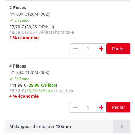
2 Pièces
n°: 894 0120M (002)
En Stock
57,70 €
(28,85 €/Pièce)
48,08 €
(24,04 €/Pièce) hors taxe
1 % économie
remove
add
Panier
4 Pièces
n°: 894 0120M (003)
En Stock
111,98 €
(
28,00 €/Pièce
)
93,32 €
(
23,33 €/Pièce
) hors taxe
4 % économie
remove
add
Panier
Mélangeur de mortier 135mm