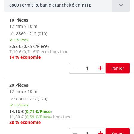
8860 Fermit Ruban d'étanchéité en PTFE
10 Pièces
12 mm x 10 m
n°: 8860 1212 (010)
En Stock
8,52 €
(0,85 €/Pièce)
7,10 €
(0,71 €/Pièce) hors taxe
14 % économie
remove
add
Panier
20 Pièces
12 mm x 10 m
n°: 8860 1212 (020)
En Stock
14,16 €
(
0,71 €/Pièce
)
11,80 €
(
0,59 €/Pièce
) hors taxe
28 % économie
remove
add
Panier