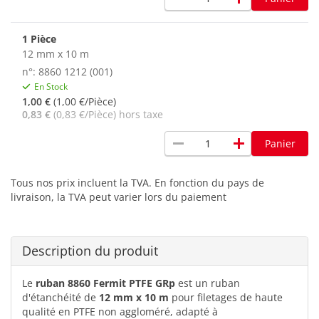
1 Pièce
12 mm x 10 m
n°: 8860 1212 (001)
En Stock
1,00 €
(1,00 €/Pièce)
0,83 €
(0,83 €/Pièce) hors taxe
remove
add
Panier
Tous nos prix incluent la TVA. En fonction du pays de
livraison, la TVA peut varier lors du paiement
Description du produit
Le
ruban 8860 Fermit PTFE GRp
est un ruban
d'étanchéité de
12 mm x 10 m
pour filetages de haute
qualité en PTFE non aggloméré, adapté à