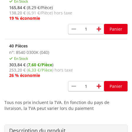
En Stock
165,84 €
(8,29 €/Pièce)
138,20 €
(6,91 €/Pièce) hors taxe
19 % économie
remove
add
Panier
40 Pièces
n°: 8540 0300K (040)
En Stock
303,84 €
(
7,60 €/Pièce
)
253,20 €
(
6,33 €/Pièce
) hors taxe
26 % économie
remove
add
Panier
Tous nos prix incluent la TVA. En fonction du pays de
livraison, la TVA peut varier lors du paiement
Description du produit