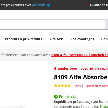
ntages exclusifs avec
Alfa Plus
Qualité de 
Produits à prix réduits
Alfa APP
Vos avantages
Con
 facilement, sans solvants avec
8180 Alfa ProteXos 1K Étanchéité 
Granulés pour l'absorption rapid
8409
Alfa Absorbe
|
1 avis
1 question répon
En stock.
Expédition prévue aujourd’hui
e
commande passée dans les
5 he