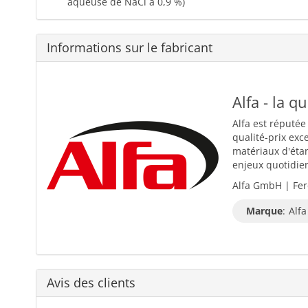
aqueuse de NaCl à 0,9 %)
Informations sur le fabricant
Alfa - la q
Alfa est réputée
qualité-prix exc
matériaux d'éta
enjeux quotidiens
Alfa GmbH | Fer
Marque
:
Alfa
Avis des clients