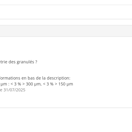
trie des granulés ?
formations en bas de la description:
µm : < 3 % > 300 µm, < 3 % > 150 µm
e 31/07/2025