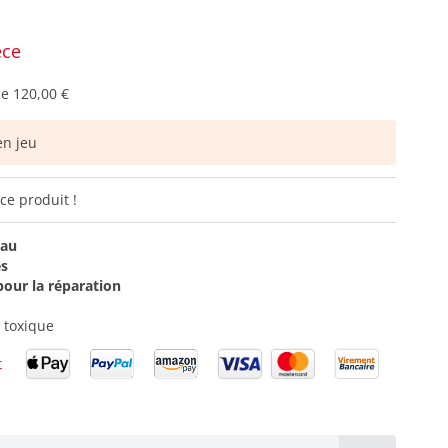
èce
de
120,00 €
n jeu
ce produit !
eau
es
pour la réparation
 toxique
t