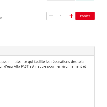
remove
add
Panier
xe
ues minutes, ce qui facilite les réparations des toits
eur d'eau Alfa FAST est neutre pour l'environnement et