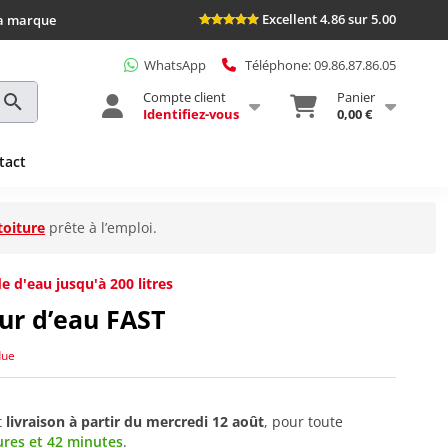
Excellent 4.86 sur 5.00
la marque
WhatsApp
Téléphone: 09.86.87.86.05
Compte client
Panier
Identifiez-vous
0,00 €
tact
toiture
prête à l’emploi.
e d'eau jusqu'à 200 litres
ur d’eau FAST
due
t
livraison à partir du
mercredi 12 août
, pour toute
ures et 42 minutes
.