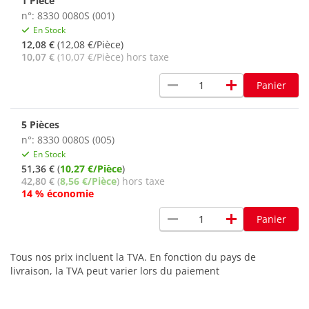
1 Pièce
n°: 8330 0080S (001)
En Stock
12,08 €
(12,08 €/Pièce)
10,07 €
(10,07 €/Pièce) hors taxe
remove
add
Panier
5 Pièces
n°: 8330 0080S (005)
En Stock
51,36 €
(
10,27 €/Pièce
)
42,80 €
(
8,56 €/Pièce
) hors taxe
14 % économie
remove
add
Panier
Tous nos prix incluent la TVA. En fonction du pays de
livraison, la TVA peut varier lors du paiement