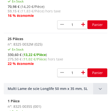
En Stock
70,98 €
(14,20 €/Pièce)
59,15 €
(11,83 €/Pièce) hors taxe
16 % économie
remove
add
Panier
25 Pièces
n°: 8325 0032M (025)
En Stock
330,60 €
(
13,22 €/Pièce
)
275,50 €
(
11,02 €/Pièce
) hors taxe
22 % économie
remove
add
Panier
Multi Lame de scie Longlife 50 mm x 35 mm, SL
1 Pièce
n°: 8325 0035S (001)