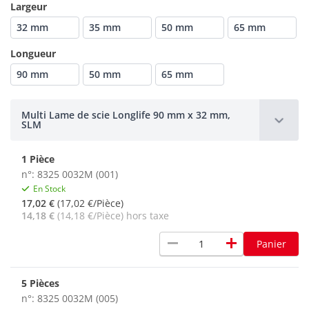
Largeur
32 mm
35 mm
50 mm
65 mm
Longueur
90 mm
50 mm
65 mm
Multi Lame de scie Longlife 90 mm x 32 mm,
SLM
1 Pièce
n°: 8325 0032M (001)
En Stock
17,02 €
(17,02 €/Pièce)
14,18 €
(14,18 €/Pièce) hors taxe
remove
add
Panier
5 Pièces
n°: 8325 0032M (005)