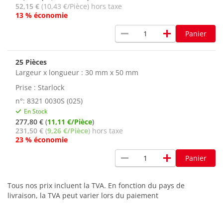
52,15 €
(10,43 €/Pièce) hors taxe
13 % économie
remove
add
Panier
25 Pièces
Largeur x longueur : 30 mm x 50 mm
Prise : Starlock
n°: 8321 0030S (025)
En Stock
277,80 €
(
11,11 €/Pièce
)
231,50 €
(
9,26 €/Pièce
) hors taxe
23 % économie
remove
add
Panier
Tous nos prix incluent la TVA. En fonction du pays de
livraison, la TVA peut varier lors du paiement