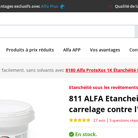
ntages exclusifs avec
Alfa Plus
Qualité de 
Produits à prix réduits
Alfa APP
Vos avantages
Con
 facilement, sans solvants avec
8180 Alfa ProteXos 1K Étanchéité 
Etanchéité sous les revêtements 
811
ALFA Etancheit
carrelage contre l
|
27 avis
3 questions rép
En stock.