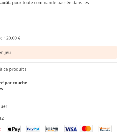
 août
, pour toute commande passée dans les
de
120,00 €
n jeu
à ce produit !
m² par couche
es
quer
12
t