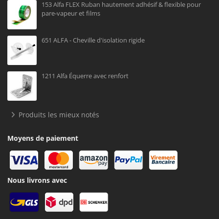
153 Alfa FLEX Ruban hautement adhésif & flexible pour
pare-vapeur et films
651 ALFA - Cheville d'isolation rigide
1211 Alfa Équerre avec renfort
Produits les mieux notés
Moyens de paiement
Nous livrons avec