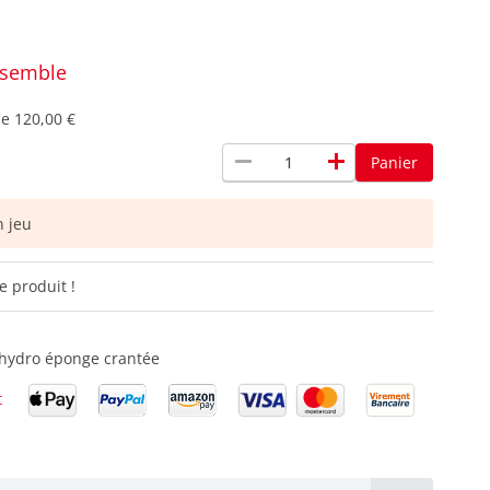
nsemble
de
120,00 €
remove
add
Panier
 jeu
e produit !
 – hydro éponge crantée
t