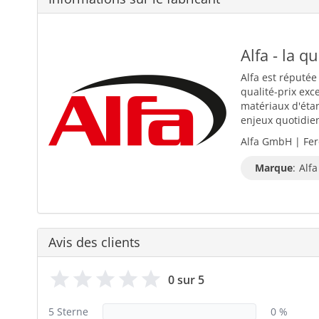
Alfa - la q
Alfa est réputée
qualité-prix exc
matériaux d'éta
enjeux quotidiens
Alfa GmbH | Fer
Marque
:
Alfa
Avis des clients
0 sur 5
5 Sterne
0 %