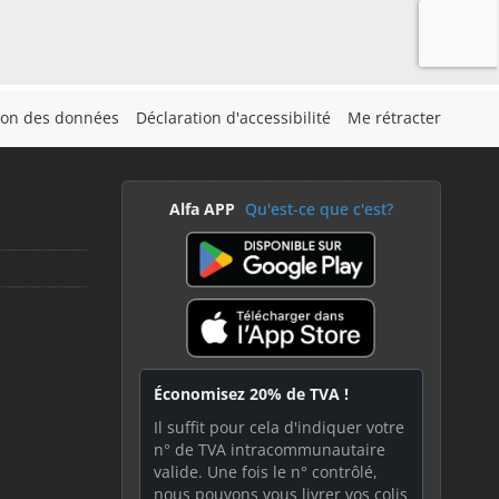
tion des données
Déclaration d'accessibilité
Me rétracter
Alfa APP
Qu'est-ce que c'est?
Économisez 20% de TVA !
Il suffit pour cela d'indiquer votre
n° de TVA intracommunautaire
valide. Une fois le n° contrôlé,
nous pouvons vous livrer vos colis