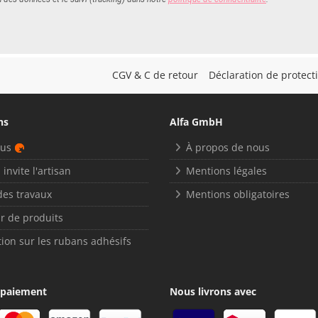
CGV & C de retour
Déclaration de protec
ns
Alfa GmbH
nus
À propos de nous
 invite l'artisan
Mentions légales
des travaux
Mentions obligatoires
r de produits
ion sur les rubans adhésifs
 paiement
Nous livrons avec