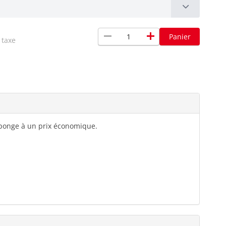
remove
add
Panier
 taxe
éponge à un prix économique.