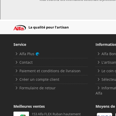
La qualité pour l’artisan
Service
Informatio
Alfa Plus
Alfa Bo
Contact
L'artisan
Paiement et conditions de livraison
Le coin 
Créer un compte client
Sélecteu
Formulaire de retour
Informat
Alfa
Meilleures ventes
Moyens de
153 Alfa FLEX Ruban hautement