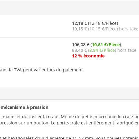
12,18 €
(12,18 €/Pièce)
10,15 €
(10,15 €/Pièce) hors taxe
106,08 €
(
10,61 €/Pièce
)
88,40 €
(
8,84 €/Pièce
) hors taxe
12 % économie
ison, la TVA peut varier lors du paiement
t mécanisme à pression
 les mains et de casser la craie. Même de petits morceaux de craie p
 pression sur un bouton. Le porte-craie est entièrement fabriqué e
ndes et hexagonales d'un diamètre de 11-12 mm. Vous pouvez obtenir