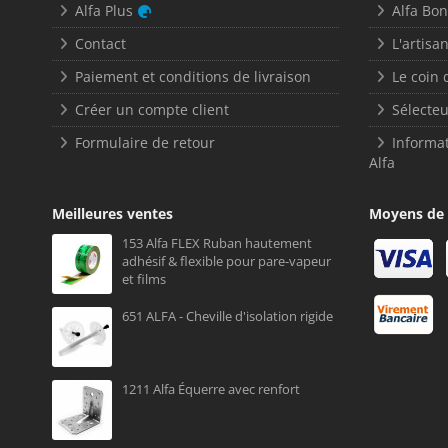
Alfa Plus
Alfa Bo
Contact
L'artisan
Paiement et conditions de livraison
Le coin 
Créer un compte client
Sélecteu
Formulaire de retour
Informat
Alfa
Meilleures ventes
Moyens de
153 Alfa FLEX Ruban hautement
adhésif & flexible pour pare-vapeur
et films
651 ALFA - Cheville d'isolation rigide
1211 Alfa Équerre avec renfort