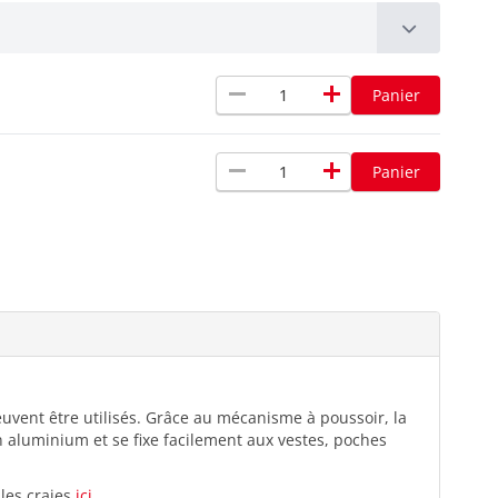
remove
add
Panier
remove
add
Panier
euvent être utilisés. Grâce au mécanisme à poussoir, la
n aluminium et se fixe facilement aux vestes, poches
 les craies
ici.