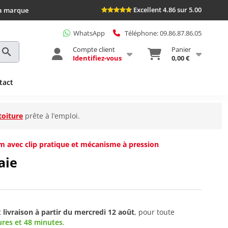
Excellent 4.86 sur 5.00
la marque
WhatsApp
Téléphone: 09.86.87.86.05
Compte client
Panier
Identifiez-vous
0,00 €
tact
toiture
prête à l’emploi.
m avec clip pratique et mécanisme à pression
aie
t
livraison à partir du
mercredi 12 août
, pour toute
ures et 48 minutes
.