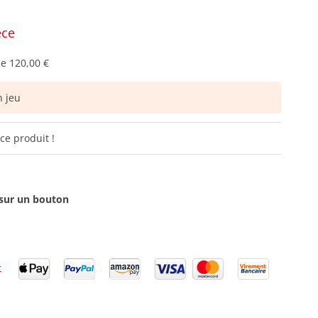
èce
de
120,00 €
 jeu
ce produit !
 sur un bouton
t