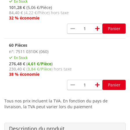
En Stock
101,28 €
(5,06 €/Pièce)
84,40 €
(4,22 €/Pièce) hors taxe
32 % économie
remove
add
Panier
60 Pièces
n°: 7511 0310K (060)
En Stock
276,48 €
(
4,61 €/Pièce
)
230,40 €
(
3,84 €/Pièce
) hors taxe
38 % économie
remove
add
Panier
Tous nos prix incluent la TVA. En fonction du pays de
livraison, la TVA peut varier lors du paiement
Description du produit