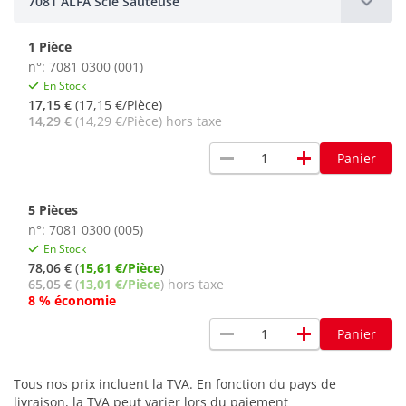
7081 ALFA Scie Sauteuse
1 Pièce
n°: 7081 0300 (001)
En Stock
17,15 €
(17,15 €/Pièce)
14,29 €
(14,29 €/Pièce) hors taxe
remove
add
Panier
5 Pièces
n°: 7081 0300 (005)
En Stock
78,06 €
(
15,61 €/Pièce
)
65,05 €
(
13,01 €/Pièce
) hors taxe
8 % économie
remove
add
Panier
Tous nos prix incluent la TVA. En fonction du pays de
livraison, la TVA peut varier lors du paiement