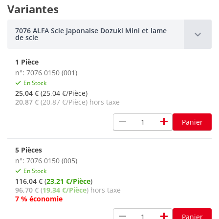
Variantes
7076 ALFA Scie japonaise Dozuki Mini et lame
de scie
1 Pièce
n°: 7076 0150 (001)
En Stock
25,04 €
(25,04 €/Pièce)
20,87 €
(20,87 €/Pièce) hors taxe
remove
add
Panier
5 Pièces
n°: 7076 0150 (005)
En Stock
116,04 €
(
23,21 €/Pièce
)
96,70 €
(
19,34 €/Pièce
) hors taxe
7 % économie
remove
add
Panier