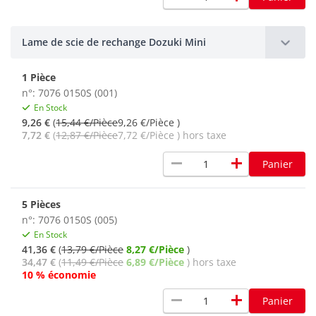
Lame de scie de rechange Dozuki Mini
1 Pièce
n°: 7076 0150S (001)
En Stock
9,26 €
(
15,44 €/Pièce
9,26 €/Pièce )
7,72 €
(
12,87 €/Pièce
7,72 €/Pièce ) hors taxe
remove
add
Panier
5 Pièces
n°: 7076 0150S (005)
En Stock
41,36 €
(
13,79 €/Pièce
8,27 €/Pièce
)
34,47 €
(
11,49 €/Pièce
6,89 €/Pièce
) hors taxe
10 % économie
remove
add
Panier