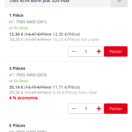
7065 ALFA Burin plat SDS-max
1 Pièce
n°: 7065 0400 (001)
En Stock
12,30 €
(
14,47 €/Pièce
12,30 €/Pièce)
10,25 €
(
12,06 €/Pièce
10,25 €/Pièce) hors taxe
remove
add
Panier
3 Pièces
n°: 7065 0400 (003)
En Stock
35,14 €
(
13,79 €/Pièce
11,71 €/Pièce)
29,28 €
(
11,49 €/Pièce
9,76 €/Pièce) hors taxe
4 % économie
remove
add
Panier
5 Pièces
n°: 7065 0400 (005)