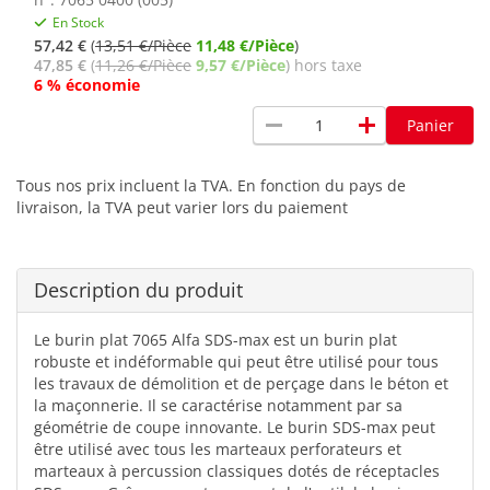
En Stock
57,42 €
(
13,51 €/Pièce
11,48 €/Pièce
)
47,85 €
(
11,26 €/Pièce
9,57 €/Pièce
) hors taxe
6 % économie
remove
add
Panier
Tous nos prix incluent la TVA. En fonction du pays de
livraison, la TVA peut varier lors du paiement
Description du produit
Le burin plat 7065 Alfa SDS-max est un burin plat
robuste et indéformable qui peut être utilisé pour tous
les travaux de démolition et de perçage dans le béton et
la maçonnerie. Il se caractérise notamment par sa
géométrie de coupe innovante. Le burin SDS-max peut
être utilisé avec tous les marteaux perforateurs et
marteaux à percussion classiques dotés de réceptacles