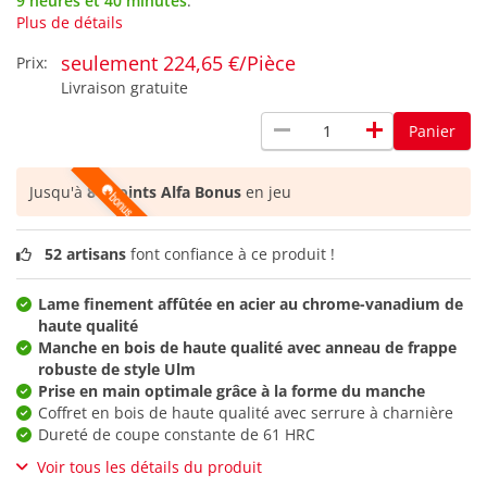
9 heures et 40 minutes
.
Plus de détails
seulement 224,65 €/Pièce
Prix:
Livraison gratuite
remove
add
Panier
Jusqu'à
84 points Alfa Bonus
en jeu
52 artisans
font confiance à ce produit !
Lame finement affûtée en acier au chrome-vanadium de
haute qualité
Manche en bois de haute qualité avec anneau de frappe
robuste de style Ulm
Prise en main optimale grâce à la forme du manche
Coffret en bois de haute qualité avec serrure à charnière
Dureté de coupe constante de 61 HRC
Voir tous les détails du produit