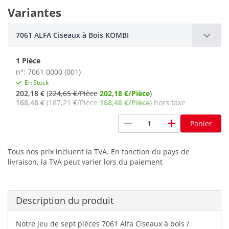
Variantes
7061 ALFA Ciseaux à Bois KOMBI
1 Pièce
n°: 7061 0000 (001)
En Stock
202,18 €
(
224,65 €/Pièce
202,18 €/Pièce
)
168,48 €
(
187,21 €/Pièce
168,48 €/Pièce
) hors taxe
remove
add
Panier
Tous nos prix incluent la TVA. En fonction du pays de
livraison, la TVA peut varier lors du paiement
Description du produit
Notre jeu de sept pièces 7061 Alfa Ciseaux à bois /