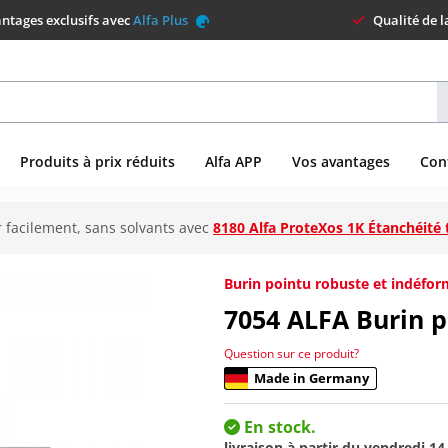
ntages exclusifs avec
Alfa Plus
Qualité de 
Produits à prix réduits
Alfa APP
Vos avantages
Con
 facilement, sans solvants avec
8180 Alfa ProteXos 1K Étanchéité 
Burin pointu robuste et indéfor
7054
ALFA Burin p
Question sur ce produit?
Made in Germany
En stock.
livraison à partir du
vendredi 14