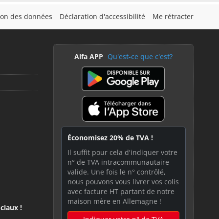
tion des données
Déclaration d'accessibilité
Me rétracter
Alfa APP
Qu'est-ce que c'est?
Économisez 20% de TVA !
Il suffit pour cela d'indiquer votre
n° de TVA intracommunautaire
valide. Une fois le n° contrôlé,
nous pouvons vous livrer vos colis
avec facture HT partant de notre
maison mère en Allemagne !
ciaux !