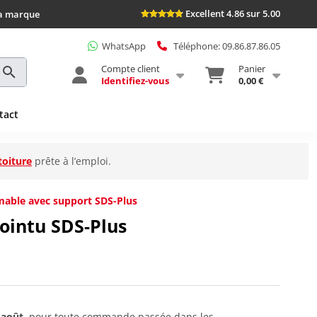
Excellent 4.86 sur 5.00
la marque
WhatsApp
Téléphone: 09.86.87.86.05
Compte client
Panier
Identifiez-vous
0,00 €
tact
toiture
prête à l’emploi.
mable avec support SDS-Plus
ointu SDS-Plus
 août
, pour toute commande passée dans les