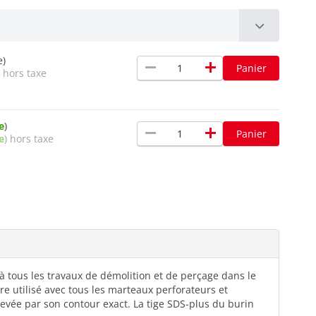
e)
remove
add
Panier
 hors taxe
e
)
remove
add
Panier
e
) hors taxe
à tous les travaux de démolition et de perçage dans le
e utilisé avec tous les marteaux perforateurs et
levée par son contour exact. La tige SDS-plus du burin