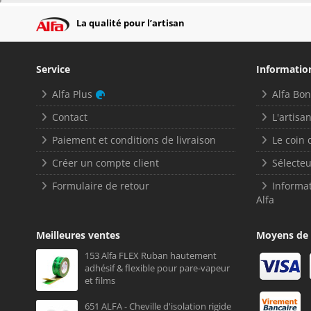
La qualité pour l’artisan
Service
Informatio
Alfa Plus
Alfa Bo
Contact
L'artisan
Paiement et conditions de livraison
Le coin 
Créer un compte client
Sélecteu
Formulaire de retour
Informat
Alfa
Meilleures ventes
Moyens de
153 Alfa FLEX Ruban hautement
adhésif & flexible pour pare-vapeur
et films
651 ALFA - Cheville d'isolation rigide