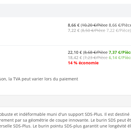
8,66 €
(
10,20 €/Pièce
8,66 €/Pièc
7,22 €
(
8,50 €/Pièce
7,22 €/Pièce)
22,10 €
(
8,68 €/Pièce
7,37 €/Pièc
18,42 €
(
7,23 €/Pièce
6,14 €/Pièc
14 % économie
ison, la TVA peut varier lors du paiement
obuste et indéformable muni d'un support SDS-Plus. Il est destiné 
èrement par sa géométrie de coupe innovante. Le burin SDS peut êtr
erselle SDS-Plus. Le burin pointu SDS-plus garantit une longévité é