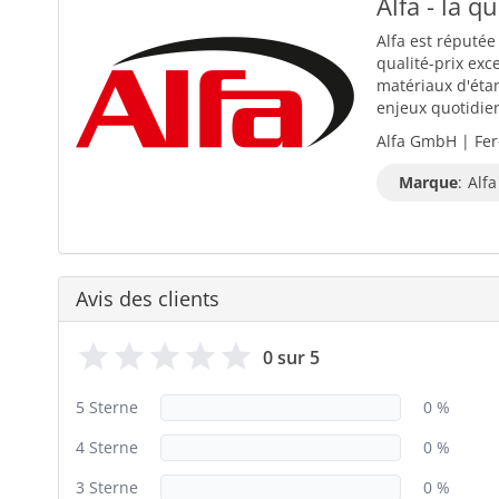
Alfa - la q
Alfa est réputée
qualité-prix exc
matériaux d'éta
enjeux quotidiens
Alfa GmbH | Fer
Marque
:
Alfa
Avis des clients
0 sur 5
5 Sterne
0 %
4 Sterne
0 %
3 Sterne
0 %