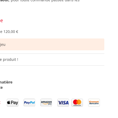
ce
de
120,00 €
jeu
e produit !
matière
te
t