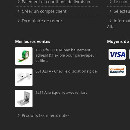
Paiement et conditions de livraison
Le coin 
Créer un compte client
Sélecteu
Formulaire de retour
Informat
Alfa
Meilleures ventes
Moyens de
153 Alfa FLEX Ruban hautement
adhésif & flexible pour pare-vapeur
et films
651 ALFA - Cheville d'isolation rigide
1211 Alfa Équerre avec renfort
Produits les mieux notés