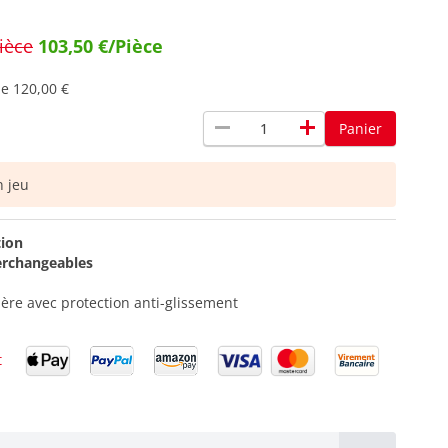
ièce
103,50 €/Pièce
de
120,00 €
remove
add
Panier
 jeu
tion
erchangeables
ère avec protection anti-glissement
t