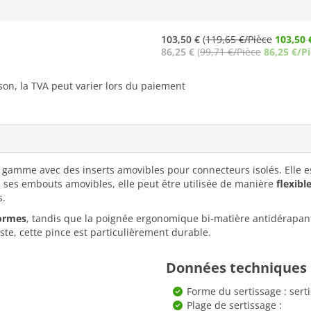
103,50 €
(
119,65 €/Pièce
103,50 
86,25 €
(
99,71 €/Pièce
86,25 €/P
ison, la TVA peut varier lors du paiement
e gamme avec des inserts amovibles pour connecteurs isolés. Elle 
 ses embouts amovibles, elle peut être utilisée de manière
flexibl
s.
normes
, tandis que la poignée ergonomique bi-matière antidérapan
uste, cette pince est particulièrement durable.
Données techniques
Forme du sertissage : sert
Plage de sertissage :