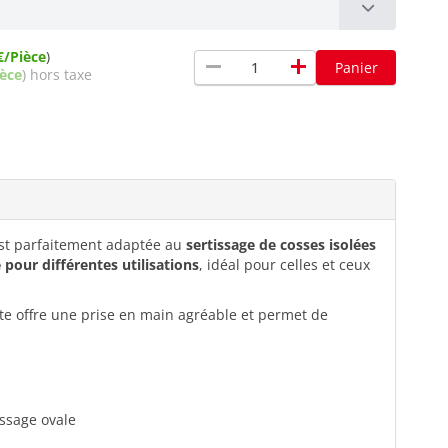
€/Pièce
)
remove
add
Panier
ièce
) hors taxe
est parfaitement adaptée au
sertissage de cosses isolées
e pour différentes utilisations
, idéal pour celles et ceux
te offre une prise en main agréable et permet de
issage ovale