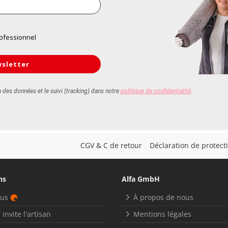
CGV & C de retour
Déclaration de protec
ns
Alfa GmbH
nus
À propos de nous
 invite l'artisan
Mentions légales