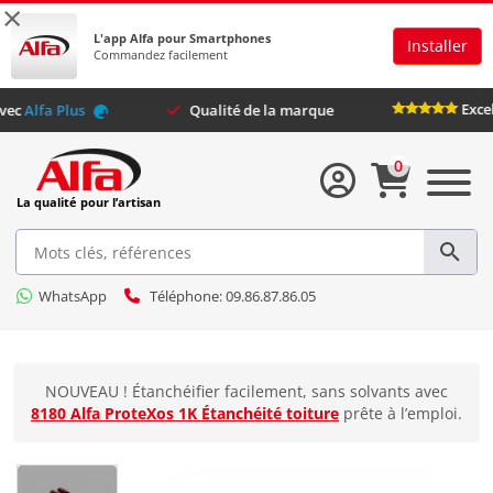
×
L'app Alfa pour Smartphones
Installer
Commandez facilement
usifs avec
Alfa Plus
Qualité de la marque
0
La qualité pour l’artisan
WhatsApp
Téléphone: 09.86.87.86.05
NOUVEAU ! Étanchéifier facilement, sans solvants avec
8180 Alfa ProteXos 1K Étanchéité toiture
prête à l’emploi.