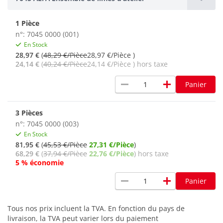
1 Pièce
n°: 7045 0000 (001)
En Stock
28,97 €
(
48,29 €/Pièce
28,97 €/Pièce )
24,14 €
(
40,24 €/Pièce
24,14 €/Pièce ) hors taxe
remove
add
Panier
3 Pièces
n°: 7045 0000 (003)
En Stock
81,95 €
(
45,53 €/Pièce
27,31 €/Pièce
)
68,29 €
(
37,94 €/Pièce
22,76 €/Pièce
) hors taxe
5 % économie
remove
add
Panier
Tous nos prix incluent la TVA. En fonction du pays de
livraison, la TVA peut varier lors du paiement