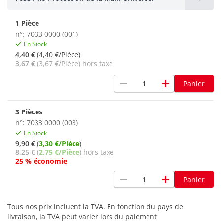
1 Pièce
n°: 7033 0000 (001)
En Stock
4,40 €
(4,40 €/Pièce)
3,67 €
(3,67 €/Pièce) hors taxe
remove
add
Panier
3 Pièces
n°: 7033 0000 (003)
En Stock
9,90 €
(
3,30 €/Pièce
)
8,25 €
(
2,75 €/Pièce
) hors taxe
25 % économie
remove
add
Panier
Tous nos prix incluent la TVA. En fonction du pays de
livraison, la TVA peut varier lors du paiement