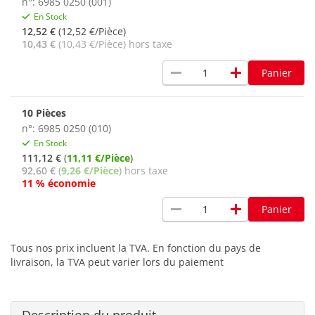
n°: 6985 0250 (001)
En Stock
12,52 €
(12,52 €/Pièce)
10,43 €
(10,43 €/Pièce) hors taxe
remove
add
Panier
10 Pièces
n°: 6985 0250 (010)
En Stock
111,12 €
(
11,11 €/Pièce
)
92,60 €
(
9,26 €/Pièce
) hors taxe
11 % économie
remove
add
Panier
Tous nos prix incluent la TVA. En fonction du pays de
livraison, la TVA peut varier lors du paiement