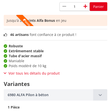
remove
add
Panier
Jusqu'à
37 points Alfa Bonus
en jeu
46 artisans
font confiance à ce produit !
Robuste
Extrêmement stable
Tube d'acier massif
Maniable
Poids modéré de 10 kg
Voir tous les détails du produit
Variantes
6980 ALFA Pilon à béton
1 Pièce