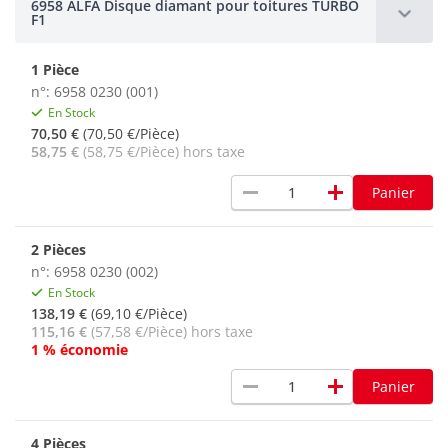
6958 ALFA Disque diamant pour toitures TURBO
F1
1 Pièce
n°: 6958 0230 (001)
En Stock
70,50 €
(70,50 €/Pièce)
58,75 €
(58,75 €/Pièce) hors taxe
remove
add
Panier
2 Pièces
n°: 6958 0230 (002)
En Stock
138,19 €
(69,10 €/Pièce)
115,16 €
(57,58 €/Pièce) hors taxe
1 % économie
remove
add
Panier
4 Pièces