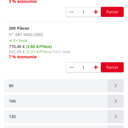
3 % économie
remove
add
Panier
200 Pièces
n°: 687 0060 (200)
En Stock
770,40 €
(
3,85 €/Pièce
)
642,00 €
(
3,21 €/Pièce
) hors taxe
7 % économie
remove
add
Panier
80
100
120