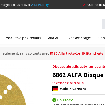
ntages exclusifs avec
Alfa Plus
Qualité de 
Produits à prix réduits
Alfa APP
Vos avantages
Con
 facilement, sans solvants avec
8180 Alfa ProteXos 1K Étanchéité 
Disques abrasifs auto-agrippant
6862
ALFA Disque
Question sur ce produit?
Made in Germany
En stock.
livraison à partir du
vendredi 14