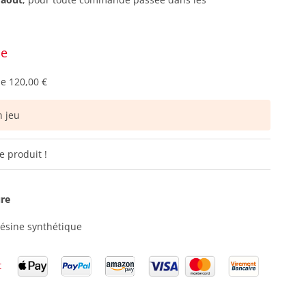
ce
de
120,00 €
 jeu
e produit !
ure
résine synthétique
t