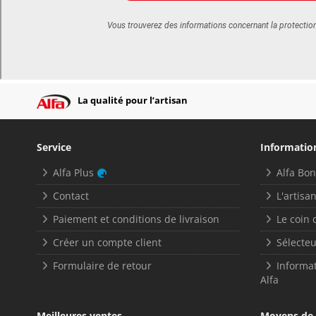
La qualité pour l’artisan
Service
Informatio
Alfa Plus
Alfa Bo
Contact
L'artisan
Paiement et conditions de livraison
Le coin 
Créer un compte client
Sélecteu
Formulaire de retour
Informat
Alfa
Meilleures ventes
Moyens de