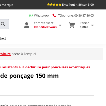
Excellent 4.86 sur 5.00
la marque
WhatsApp
Téléphone: 09.86.87.86.05
Compte client
Panier
Identifiez-vous
0,00 €
tact
toiture
prête à l’emploi.
s résistants à la déchirure pour ponceuses excentriques
 de ponçage 150 mm
 août
, pour toute commande passée dans les