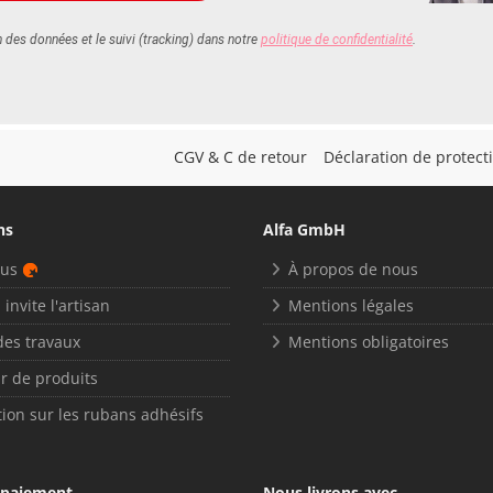
CGV & C de retour
Déclaration de protec
ns
Alfa GmbH
nus
À propos de nous
 invite l'artisan
Mentions légales
des travaux
Mentions obligatoires
r de produits
ion sur les rubans adhésifs
 paiement
Nous livrons avec