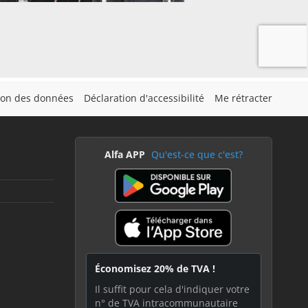
tion des données
Déclaration d'accessibilité
Me rétracter
Alfa APP
Qu'est-ce que c'est?
Économisez 20% de TVA !
Il suffit pour cela d'indiquer votre
n° de TVA intracommunautaire