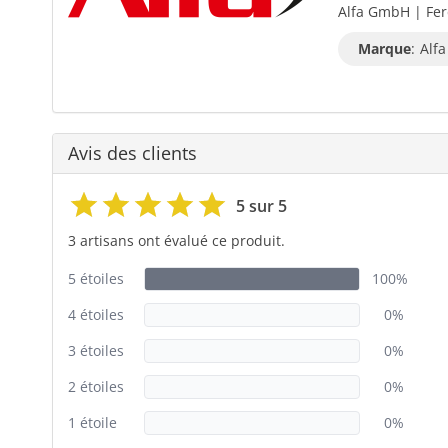
Alfa GmbH | Fer
Marque
:
Alfa
Avis des clients
5 sur 5
3 artisans ont évalué ce produit.
5 étoiles
100%
4 étoiles
0%
3 étoiles
0%
2 étoiles
0%
1 étoile
0%