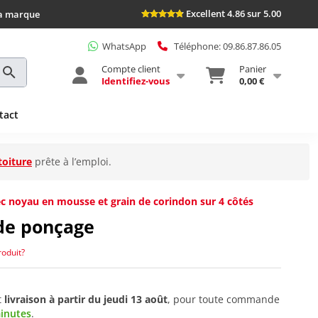
Excellent 4.86 sur 5.00
la marque
WhatsApp
Téléphone: 09.86.87.86.05
Compte client
Panier
Identifiez-vous
0,00 €
tact
toiture
prête à l’emploi.
c noyau en mousse et grain de corindon sur 4 côtés
de ponçage
roduit?
t
livraison à partir du
jeudi 13 août
, pour toute commande
minutes
.