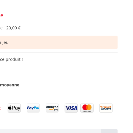
ce
de
120,00 €
 jeu
ce produit !
é moyenne
t