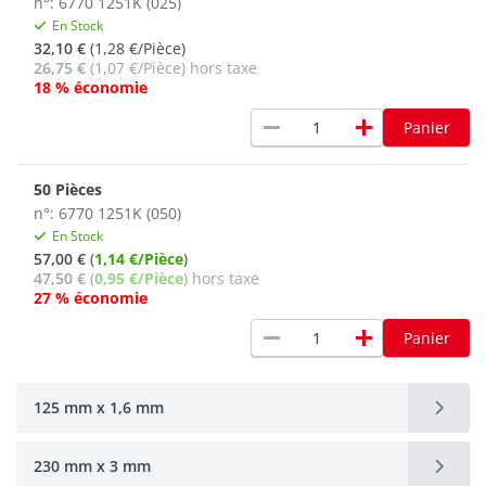
n°: 6770 1251K (025)
En Stock
32,10 €
(1,28 €/Pièce)
26,75 €
(1,07 €/Pièce) hors taxe
18 % économie
remove
add
Panier
50 Pièces
n°: 6770 1251K (050)
En Stock
57,00 €
(
1,14 €/Pièce
)
47,50 €
(
0,95 €/Pièce
) hors taxe
27 % économie
remove
add
Panier
125 mm x 1,6 mm
230 mm x 3 mm