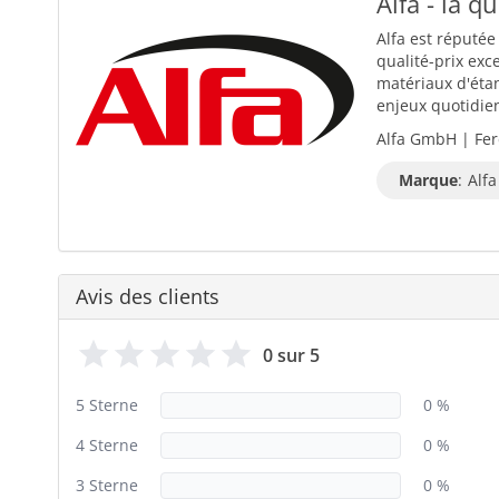
Alfa - la q
Alfa est réputée
qualité-prix exc
matériaux d'éta
enjeux quotidiens
Alfa GmbH | Fer
Marque
:
Alfa
Avis des clients
0 sur 5
5 Sterne
0 %
4 Sterne
0 %
3 Sterne
0 %