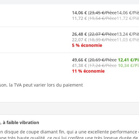
14,06 €
(
23,45 €/Pièce
14,06 €/Piè
11,72 €
(
19,54 €/Pièce
11,72 €/Piè
26,48 €
(
22,07 €/Pièce
13,24 €/Piè
22,07 €
(
18,39 €/Pièce
11,03 €/Piè
5 % économie
49,66 €
(
20,69 €/Pièce
12,41 €/P
41,38 €
(
17,24 €/Pièce
10,34 €/P
11 % économie
ison, la TVA peut varier lors du paiement
 à faible vibration
n disque de coupe diamant fin, qui a une excellente performance
e très haute qualité, ce qui lui confère une très longue durée de 