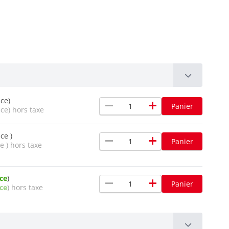
èce)
remove
add
Panier
èce) hors taxe
ce )
remove
add
Panier
e ) hors taxe
èce
)
remove
add
Panier
èce
) hors taxe