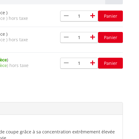
ce )
remove
add
Panier
ce ) hors taxe
ce )
remove
add
Panier
ce ) hors taxe
ièce
)
remove
add
Panier
ièce
) hors taxe
 de coupe grâce à sa concentration extrêmement élevée
vie.