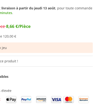
t
livraison à partir du
jeudi 13 août
, pour toute commande
 minutes
.
èce
8,66 €/Pièce
de
120,00 €
 jeu
ce produit !
aibles
 élevée
t