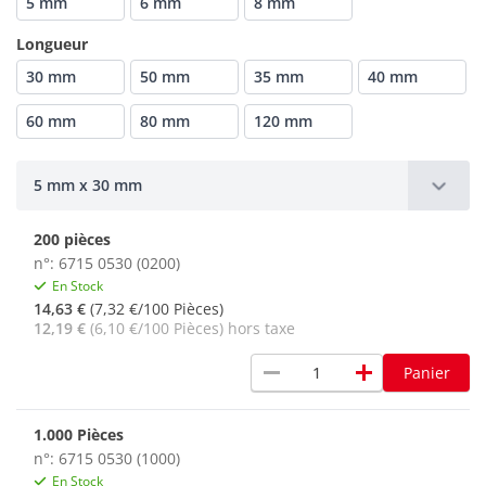
5 mm
6 mm
8 mm
Longueur
30 mm
50 mm
35 mm
40 mm
60 mm
80 mm
120 mm
5 mm x 30 mm
200 pièces
n°: 6715 0530 (0200)
En Stock
14,63 €
(7,32 €/100 Pièces)
12,19 €
(6,10 €/100 Pièces) hors taxe
remove
add
Panier
1.000 Pièces
n°: 6715 0530 (1000)
En Stock