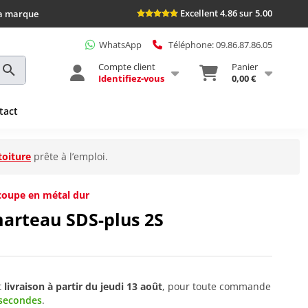
Excellent 4.86 sur 5.00
la marque
WhatsApp
Téléphone: 09.86.87.86.05
Compte client
Panier
Identifiez-vous
0,00 €
tact
toiture
prête à l’emploi.
coupe en métal dur
arteau SDS-plus 2S
t
livraison à partir du
jeudi 13 août
, pour toute commande
 secondes
.