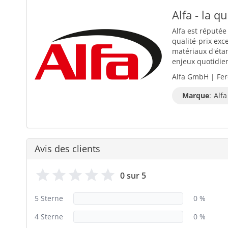
Alfa - la q
Alfa est réputée
qualité-prix exc
matériaux d'éta
enjeux quotidiens
Alfa GmbH | Fer
Marque
:
Alfa
Avis des clients
0 sur 5
5 Sterne
0 %
4 Sterne
0 %