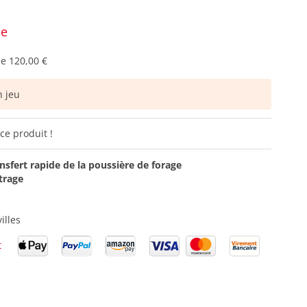
ce
de
120,00 €
 jeu
ce produit !
nsfert rapide de la poussière de forage
trage
illes
t