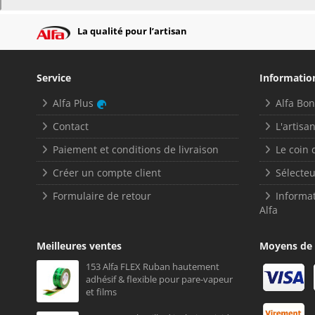
La qualité pour l’artisan
Service
Informatio
Alfa Plus
Alfa Bo
Contact
L'artisan
Paiement et conditions de livraison
Le coin 
Créer un compte client
Sélecteu
Formulaire de retour
Informat
Alfa
Meilleures ventes
Moyens de
153 Alfa FLEX Ruban hautement
adhésif & flexible pour pare-vapeur
et films