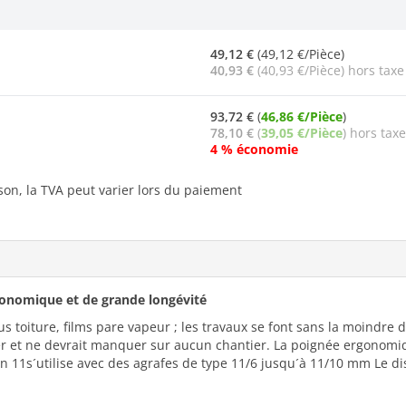
49,12 €
(49,12 €/Pièce)
40,93 €
(40,93 €/Pièce) hors taxe
93,72 €
(
46,86 €/Pièce
)
78,10 €
(
39,05 €/Pièce
) hors taxe
4 % économie
ison, la TVA peut varier lors du paiement
gonomique et de grande longévité
s toiture, films pare vapeur ; les travaux se font sans la moindre d
r et ne devrait manquer sur aucun chantier. La poignée ergonomiq
on 11s´utilise avec des agrafes de type 11/6 jusqu´à 11/10 mm Le d