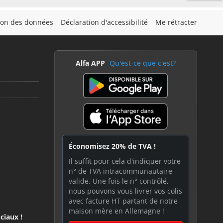
tion des données
Déclaration d'accessibilité
Me rétracter
Alfa APP
Qu'est-ce que c'est?
Économisez 20% de TVA !
Il suffit pour cela d'indiquer votre
n° de TVA intracommunautaire
valide. Une fois le n° contrôlé,
nous pouvons vous livrer vos colis
avec facture HT partant de notre
maison mère en Allemagne !
ciaux !