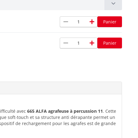
remove
add
Panier
remove
add
Panier
ifficulté avec
665 ALFA agrafeuse à percussion 11
. Cette
ue soft-touch et sa structure anti dérapante permet un
ispositif de rechargement pour les agrafes est de grande