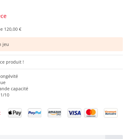
èce
de
120,00 €
 jeu
ce produit !
longévité
que
ande capacité
11/10
t