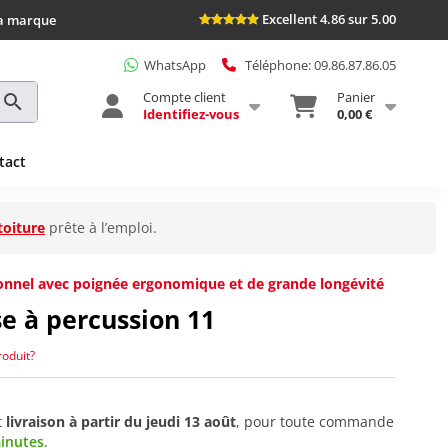
Excellent 4.86 sur 5.00
la marque
WhatsApp
Téléphone: 09.86.87.86.05
Compte client
Panier
Identifiez-vous
0,00 €
tact
toiture
prête à l’emploi.
ionnel avec poignée ergonomique et de grande longévité
e à percussion 11
roduit?
t
livraison à partir du
jeudi 13 août
, pour toute commande
minutes
.