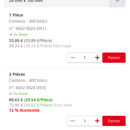
24 mm x 100 mm
1 Pièce
Contenu : 400 blocs
n°: 6602 0024 (001)
En Stock
33,89 €
(33,89 €/Pièce)
28,24 €
(28,24 €/Pièce) hors taxe
remove
add
Panier
3 Pièces
Contenu : 400 blocs
n°: 6602 0024 (003)
En Stock
88,63 €
(
29,54 €/Pièce
)
73,86 €
(
24,62 €/Pièce
) hors taxe
12 % économie
remove
add
Panier