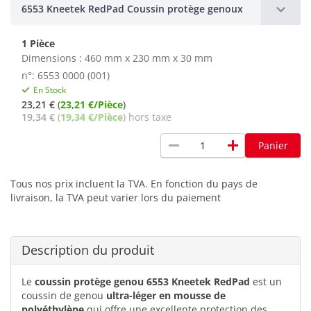
6553 Kneetek RedPad Coussin protège genoux
1 Pièce
Dimensions : 460 mm x 230 mm x 30 mm
n°: 6553 0000 (001)
En Stock
23,21 €
(
23,21 €/Pièce
)
19,34 €
(
19,34 €/Pièce
) hors taxe
remove
add
Panier
Tous nos prix incluent la TVA. En fonction du pays de
livraison, la TVA peut varier lors du paiement
Description du produit
Le
coussin protège genou 6553 Kneetek RedPad
est un
coussin de genou
ultra-léger en mousse de
polyéthylène
qui offre une excellente protection des