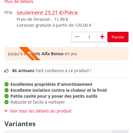
Plus de détails
seulement 23,21 €/Pièce
Prix:
Frais de livraison :
11,99 €
Livraison gratuite à partir de
120,00 €
remove
add
Panier
Jusqu'à
9 points Alfa Bonus
en jeu
86 artisans
font confiance à ce produit !
Excellentes propriétés d'amortissement
Excellente isolation contre la chaleur et le froid
Petite cavité pour y poser des petits outils
Robuste et facile à nettoyer
Voir tous les détails du produit
Variantes