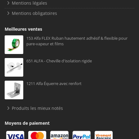
Mentions légales
Mentions obligatoires
Meilleures ventes
153 Alfa FLEX Ruban hautement adhésif & flexible pour
pare-vapeur et films
651 ALFA - Cheville d'isolation rigide
1211 Alfa Équerre avec renfort
Produits les mieux notés
Moyens de paiement