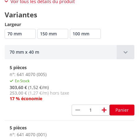
Voir tous les détails du produit
Variantes
Largeur
70 mm
150 mm
100 mm
70 mm x 40 m
5 pièces
n°: 641 4070 (005)
En Stock
303,60 €
(1,52 €/m)
253,00 €
(1,27 €/m) hors taxe
17 % économie
remove
add
Panier
5 pièces
n°: 641 4070 (001)