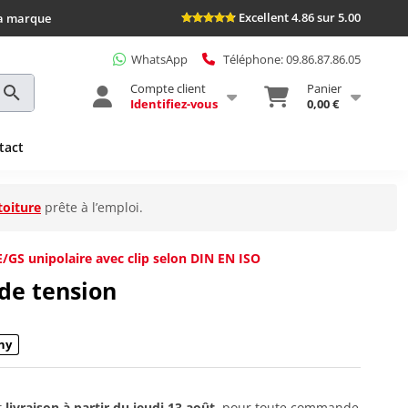
Excellent 4.86 sur 5.00
la marque
WhatsApp
Téléphone: 09.86.87.86.05
Compte client
Panier
Identifiez-vous
0,00 €
tact
toiture
prête à l’emploi.
/GS unipolaire avec clip selon DIN EN ISO
 de tension
ny
t
livraison à partir du
jeudi 13 août
, pour toute commande