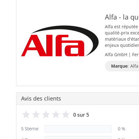
Alfa - la q
Alfa est réputée
qualité-prix exc
matériaux d'éta
enjeux quotidiens
Alfa GmbH | Fer
Marque
:
Alfa
Avis des clients
0 sur 5
5 Sterne
0 %