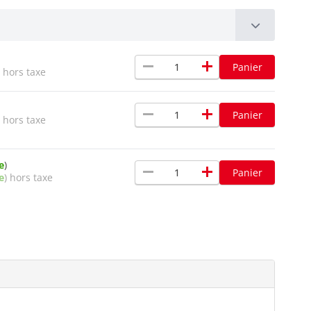
remove
add
Panier
 hors taxe
remove
add
Panier
 hors taxe
e
)
remove
add
Panier
e
) hors taxe