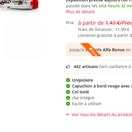
passée dans les
Une heure 32 m
Plus de détails
à partir de
1,43 €/Piè
Prix:
Frais de livraison :
11,99 €
Livraison gratuite à partir 
Jusqu'à
5 points Alfa Bonus
en 
442 artisans
font confiance à 
Unipolaire
Capuchon à bord rouge avec 
Col isolé
clip intégré
Facile à utiliser
Voir tous les détails du produi