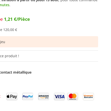
inutes
.
ce
1,21 €/Pièce
de
120,00 €
jeu
ce produit !
contact métallique
t