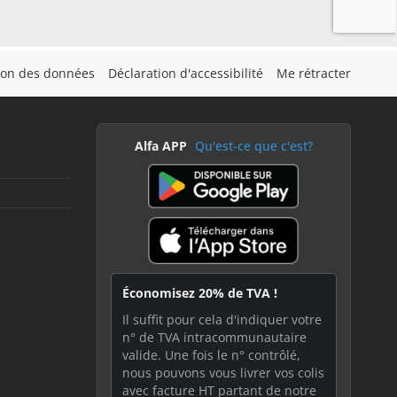
tion des données
Déclaration d'accessibilité
Me rétracter
Alfa APP
Qu'est-ce que c'est?
Économisez 20% de TVA !
Il suffit pour cela d'indiquer votre
n° de TVA intracommunautaire
valide. Une fois le n° contrôlé,
nous pouvons vous livrer vos colis
avec facture HT partant de notre