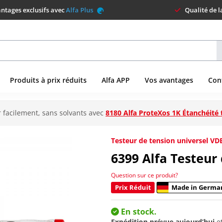
ntages exclusifs avec
Alfa Plus
Qualité de 
Produits à prix réduits
Alfa APP
Vos avantages
Con
 facilement, sans solvants avec
8180 Alfa ProteXos 1K Étanchéité 
Testeur de tension universel VDE
6399
Alfa Testeur
Question sur ce produit?
Prix Réduit
Made in Germa
En stock.
Expédition prévue aujourd’hui
e