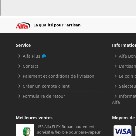
La qualité pour l’artisan
Service
Informatio
Alfa Plus
Alfa Bo
Contact
L'artisan
Paiement et conditions de livraison
Le coin 
Créer un compte client
Sélecteu
Formulaire de retour
Informat
Alfa
Meilleures ventes
Moyens de
153 Alfa FLEX Ruban hautement
adhésif & flexible pour pare-vapeur