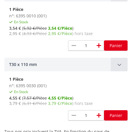
1 Pièce
n°: 6395 0010 (001)
En Stock
3,54 €
(
5,92 €/Pièce
3,54 €/Pièce
)
2,95 €
(
4,93 €/Pièce
2,95 €/Pièce
) hors taxe
remove
add
Panier
T30 x 110 mm
1 Pièce
n°: 6395 0030 (001)
En Stock
4,55 €
(
7,57 €/Pièce
4,55 €/Pièce
)
3,79 €
(
6,31 €/Pièce
3,79 €/Pièce
) hors taxe
remove
add
Panier
Tous nos prix incluent la TVA. En fonction du pays de