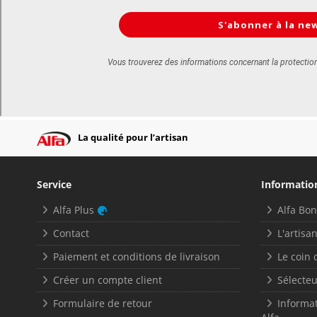
La qualité pour l’artisan
Service
Informatio
Alfa Plus
Alfa Bo
Contact
L'artisan
Paiement et conditions de livraison
Le coin 
Créer un compte client
Sélecteu
Formulaire de retour
Informat