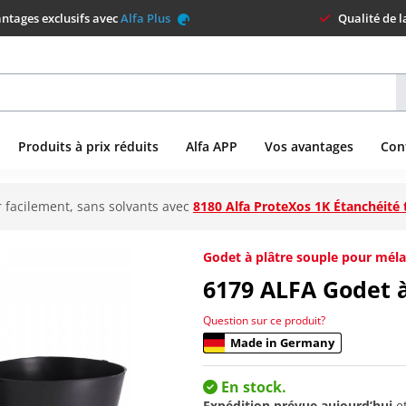
ntages exclusifs avec
Alfa Plus
Qualité de 
Produits à prix réduits
Alfa APP
Vos avantages
Con
 facilement, sans solvants avec
8180 Alfa ProteXos 1K Étanchéité 
Godet à plâtre souple pour mél
6179
ALFA Godet à
Question sur ce produit?
Made in Germany
En stock.
Expédition prévue aujourd’hui
e