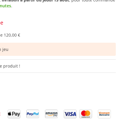
inutes
.
ce
de
120,00 €
 jeu
e produit !
t