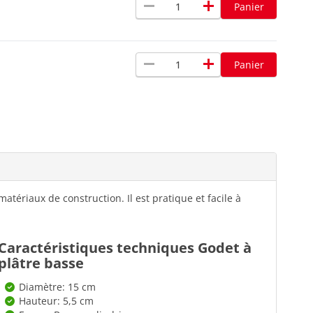
remove
add
Panier
remove
add
Panier
atériaux de construction. Il est pratique et facile à
Caractéristiques techniques Godet à
plâtre basse
Diamètre: 15 cm
Hauteur: 5,5 cm