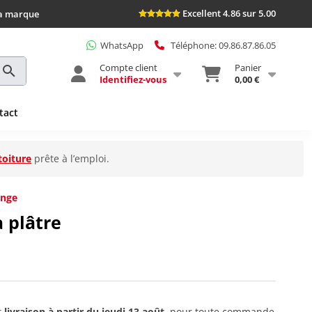
Excellent 4.86 sur 5.00
la marque
WhatsApp
Téléphone: 09.86.87.86.05
Compte client
Panier
Identifiez-vous
0,00 €
tact
toiture
prête à l’emploi.
ange
 plâtre
t
livraison à partir du
jeudi 13 août
, pour toute commande