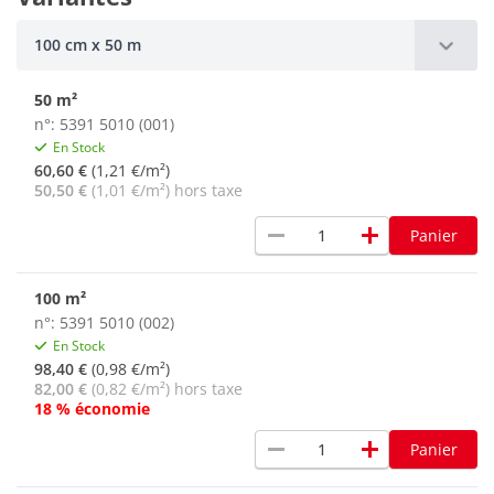
100 cm x 50 m
50 m²
n°: 5391 5010 (001)
En Stock
60,60 €
(1,21 €/m²)
50,50 €
(1,01 €/m²) hors taxe
remove
add
Panier
100 m²
n°: 5391 5010 (002)
En Stock
98,40 €
(0,98 €/m²)
82,00 €
(0,82 €/m²) hors taxe
18 % économie
remove
add
Panier