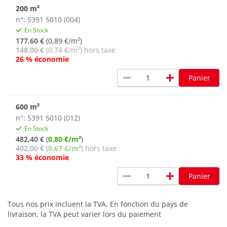
200 m²
n°: 5391 5010 (004)
En Stock
177,60 €
(0,89 €/m²)
148,00 €
(0,74 €/m²) hors taxe
26 % économie
remove
add
Panier
600 m²
n°: 5391 5010 (012)
En Stock
482,40 €
(
0,80 €/m²
)
402,00 €
(
0,67 €/m²
) hors taxe
33 % économie
remove
add
Panier
Tous nos prix incluent la TVA. En fonction du pays de
livraison, la TVA peut varier lors du paiement