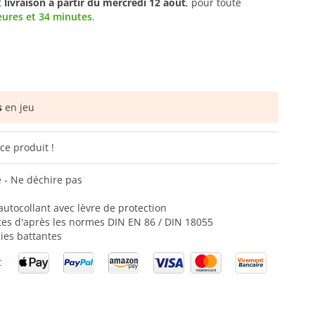
t
livraison à partir du
mercredi 12 août
, pour toute
eures et 34 minutes
.
s
en jeu
ce produit !
e - Ne déchire pas
autocollant avec lèvre de protection
tes d'après les normes DIN EN 86 / DIN 18055
ies battantes
t