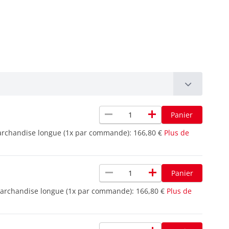
remove
add
Panier
archandise longue (1x par commande):
166,80 €
Plus de
remove
add
Panier
marchandise longue (1x par commande):
166,80 €
Plus de