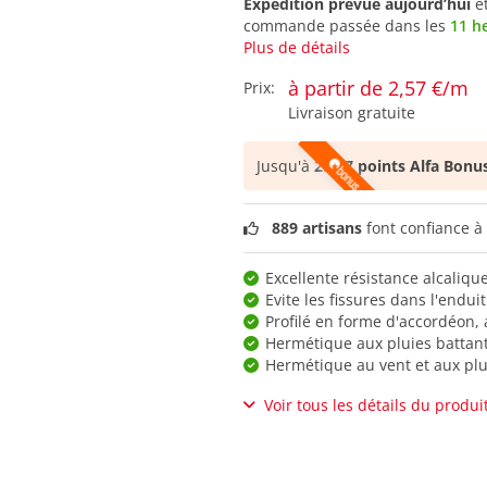
Expédition prévue aujourd’hui
e
commande passée dans les
11 h
Plus de détails
à partir de 2,57 €/m
Prix:
Livraison gratuite
Jusqu'à
2.587 points Alfa Bonu
889 artisans
font confiance à 
Excellente résistance alcaliqu
Evite les fissures dans l'enduit
Profilé en forme d'accordéon, 
Hermétique aux pluies battan
Hermétique au vent et aux plu
Voir tous les détails du produi