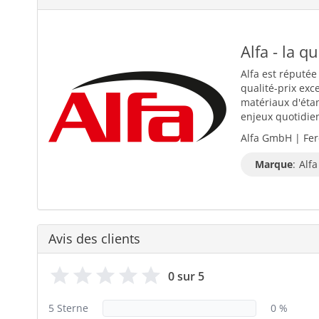
Alfa - la q
Alfa est réputée
qualité-prix exc
matériaux d'éta
enjeux quotidiens
Alfa GmbH | Fer
Marque
:
Alfa
Avis des clients
0 sur 5
5 Sterne
0 %