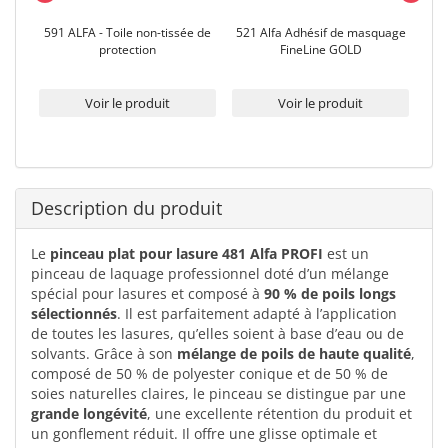
ion
591 ALFA - Toile non-tissée de
521 Alfa Adhésif de masquage
5
2 µm
protection
FineLine GOLD
adh
eur
Voir le produit
Voir le produit
Description du produit
Le
pinceau plat pour lasure 481 Alfa PROFI
est un
pinceau de laquage professionnel doté d’un mélange
spécial pour lasures et composé à
90 % de poils longs
sélectionnés
. Il est parfaitement adapté à l’application
de toutes les lasures, qu’elles soient à base d’eau ou de
solvants. Grâce à son
mélange de poils de haute qualité
,
composé de 50 % de polyester conique et de 50 % de
soies naturelles claires, le pinceau se distingue par une
grande longévité
, une excellente rétention du produit et
un gonflement réduit. Il offre une glisse optimale et