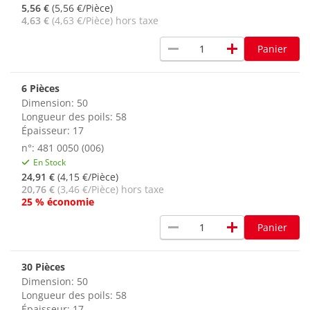
5,56 €
(5,56 €/Pièce)
4,63 €
(4,63 €/Pièce) hors taxe
remove
add
Panier
6 Pièces
Dimension: 50
Longueur des poils: 58
Épaisseur: 17
n°: 481 0050 (006)
En Stock
24,91 €
(4,15 €/Pièce)
20,76 €
(3,46 €/Pièce) hors taxe
25 % économie
remove
add
Panier
30 Pièces
Dimension: 50
Longueur des poils: 58
Épaisseur: 17