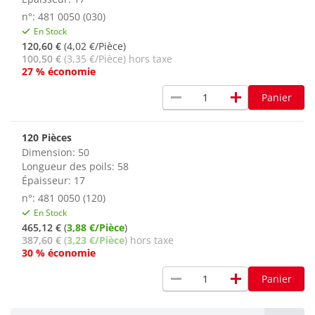
n°: 481 0050 (030)
En Stock
120,60 €
(4,02 €/Pièce)
100,50 €
(3,35 €/Pièce) hors taxe
27 % économie
remove
add
Panier
120 Pièces
Dimension: 50
Longueur des poils: 58
Épaisseur: 17
n°: 481 0050 (120)
En Stock
465,12 €
(
3,88 €/Pièce
)
387,60 €
(
3,23 €/Pièce
) hors taxe
30 % économie
remove
add
Panier