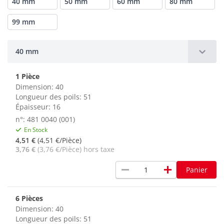
40 mm
50 mm
60 mm
80 mm
99 mm
40 mm
1 Pièce
Dimension: 40
Longueur des poils: 51
Épaisseur: 16
n°: 481 0040 (001)
En Stock
4,51 €
(4,51 €/Pièce)
3,76 €
(3,76 €/Pièce) hors taxe
remove
add
Panier
6 Pièces
Dimension: 40
Longueur des poils: 51