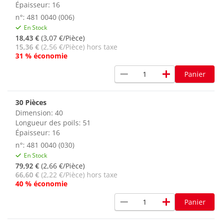
Épaisseur: 16
n°: 481 0040 (006)
En Stock
18,43 €
(3,07 €/Pièce)
15,36 €
(2,56 €/Pièce) hors taxe
31 % économie
remove
add
Panier
30 Pièces
Dimension: 40
Longueur des poils: 51
Épaisseur: 16
n°: 481 0040 (030)
En Stock
79,92 €
(2,66 €/Pièce)
66,60 €
(2,22 €/Pièce) hors taxe
40 % économie
remove
add
Panier