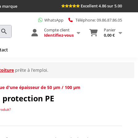
Excellent 4.86 sur 5.00
la marque
WhatsApp
Téléphone: 09.86.87.86.05
Compte client
Panier
Identifiez-vous
0,00 €
tact
toiture
prête à l’emploi.
ue d'une épaisseur de 50 µm / 100 µm
 protection PE
roduit?