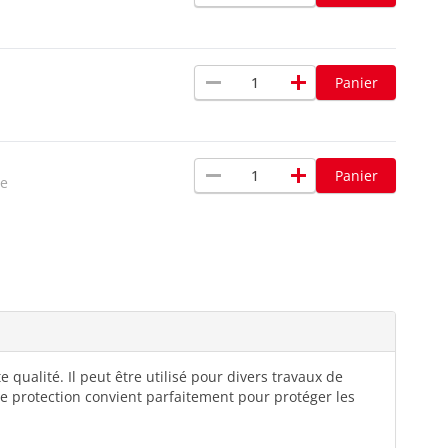
remove
add
Panier
remove
add
Panier
xe
qualité. Il peut être utilisé pour divers travaux de
 de protection convient parfaitement pour protéger les