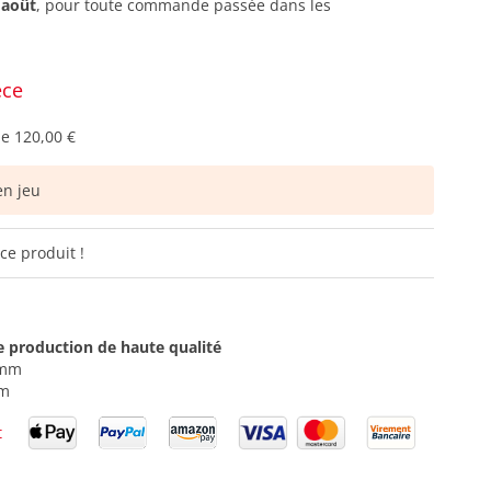
 août
, pour toute commande passée dans les
èce
de
120,00 €
n jeu
ce produit !
e production de haute qualité
 mm
 m
t