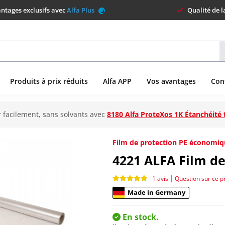
ntages exclusifs avec
Alfa Plus
Qualité de 
Produits à prix réduits
Alfa APP
Vos avantages
Con
 facilement, sans solvants avec
8180 Alfa ProteXos 1K Étanchéité 
Film de protection PE économiq
4221
ALFA Film de
|
1 avis
Question sur ce p
Made in Germany
En stock.