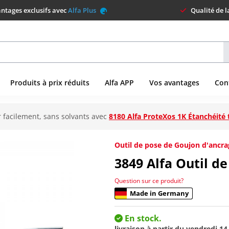
ntages exclusifs avec
Alfa Plus
Qualité de 
Produits à prix réduits
Alfa APP
Vos avantages
Con
 facilement, sans solvants avec
8180 Alfa ProteXos 1K Étanchéité 
Outil de pose de Goujon d'ancra
3849
Alfa Outil d
Question sur ce produit?
Made in Germany
En stock.
livraison à partir du
vendredi 14