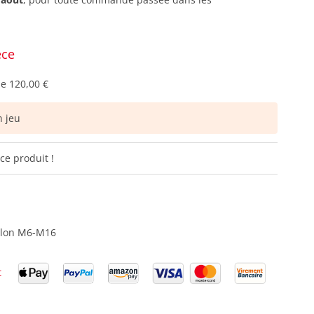
èce
de
120,00 €
 jeu
ce produit !
ulon M6-M16
t