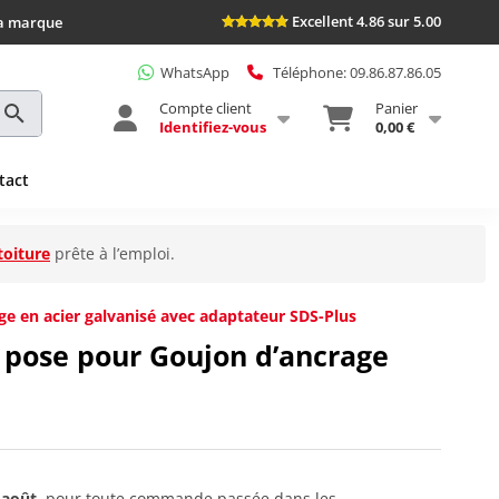
Excellent 4.86 sur 5.00
la marque
WhatsApp
Téléphone: 09.86.87.86.05
Compte client
Panier
Identifiez-vous
0,00 €
tact
toiture
prête à l’emploi.
ge en acier galvanisé avec adaptateur SDS-Plus
e pose pour Goujon d’ancrage
 août
, pour toute commande passée dans les