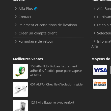
Alfa Plus
Alfa Bo
Contact
L'artisan
Paiement et conditions de livraison
Le coin 
Créer un compte client
Sélecteu
Formulaire de retour
Informat
Alfa
Meilleures ventes
Moyens de
153 Alfa FLEX Ruban hautement
adhésif & flexible pour pare-vapeur
et films
651 ALFA - Cheville d'isolation rigide
1211 Alfa Équerre avec renfort