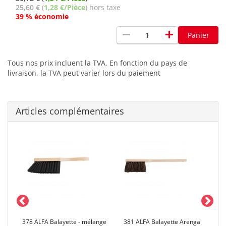
25,60 €
(
1,28 €/Pièce
) hors taxe
39 % économie
remove
add
Panier
Tous nos prix incluent la TVA. En fonction du pays de
livraison, la TVA peut varier lors du paiement
Articles complémentaires
al
378 ALFA Balayette - mélange
381 ALFA Balayette Arenga
38