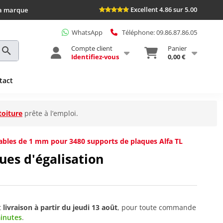
Excellent 4.86 sur 5.00
la marque
WhatsApp
Téléphone: 09.86.87.86.05
Compte client
Panier
Identifiez-vous
0,00 €
tact
toiture
prête à l’emploi.
bles de 1 mm pour 3480 supports de plaques Alfa TL
ues d'égalisation
t
livraison à partir du
jeudi 13 août
, pour toute commande
minutes
.