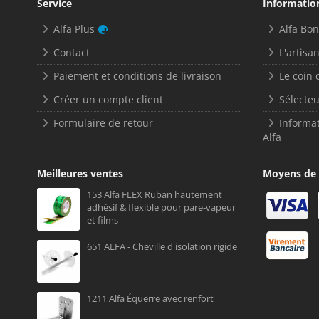
Service
Informatio
Alfa Plus
Alfa Bo
Contact
L'artisan
Paiement et conditions de livraison
Le coin 
Créer un compte client
Sélecteu
Formulaire de retour
Informat
Alfa
Meilleures ventes
Moyens de
153 Alfa FLEX Ruban hautement
adhésif & flexible pour pare-vapeur
et films
651 ALFA - Cheville d'isolation rigide
1211 Alfa Équerre avec renfort