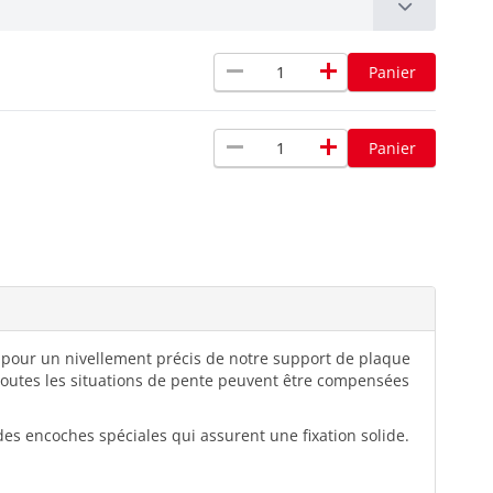
remove
add
Panier
remove
add
Panier
e pour un nivellement précis de notre support de plaque
t toutes les situations de pente peuvent être compensées
es encoches spéciales qui assurent une fixation solide.