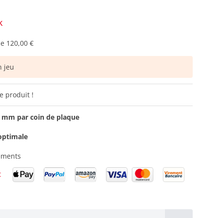
k
de
120,00 €
 jeu
e produit !
0 mm par coin de plaque
optimale
dements
t