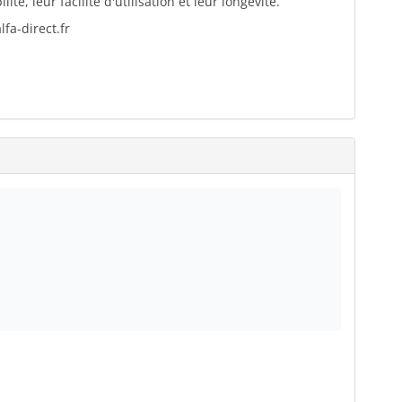
té, leur facilité d'utilisation et leur longévité.
fa-direct.fr