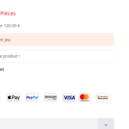
 Pièces
de
120,00 €
n jeu
e produit !
ant
t