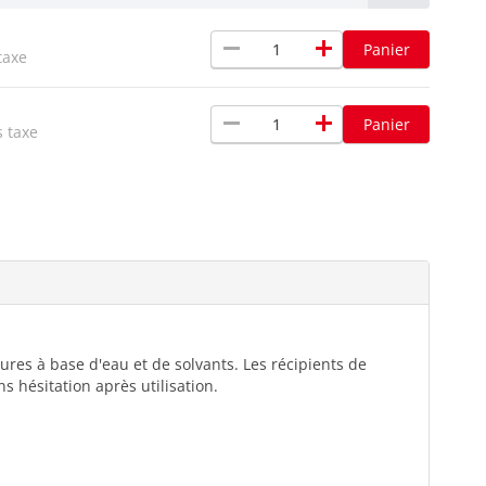
remove
add
Panier
taxe
remove
add
Panier
s taxe
ures à base d'eau et de solvants. Les récipients de
 hésitation après utilisation.