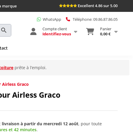
Excellent 4.86 sur 5.00
la marque
WhatsApp
Téléphone: 09.86.87.86.05
Compte client
Panier
Identifiez-vous
0,00 €
tact
toiture
prête à l’emploi.
 Airless Graco
our Airless Graco
t
livraison à partir du
mercredi 12 août
, pour toute
ures et 42 minutes
.