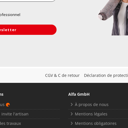
CGV & C de retour
Déclaration de protec
ns
Alfa GmbH
nus
À propos de nous
 invite l'artisan
Mentions légales
des travaux
Mentions obligatoires