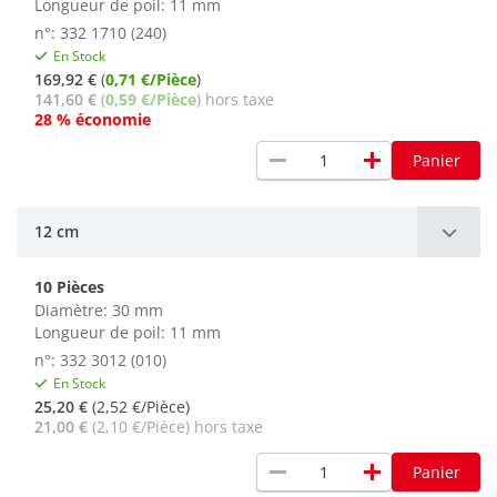
Longueur de poil: 11 mm
n°: 332 1710 (240)
En Stock
169,92 €
(
0,71 €/Pièce
)
141,60 €
(
0,59 €/Pièce
) hors taxe
28 % économie
remove
add
Panier
12 cm
10 Pièces
Diamètre: 30 mm
Longueur de poil: 11 mm
n°: 332 3012 (010)
En Stock
25,20 €
(2,52 €/Pièce)
21,00 €
(2,10 €/Pièce) hors taxe
remove
add
Panier