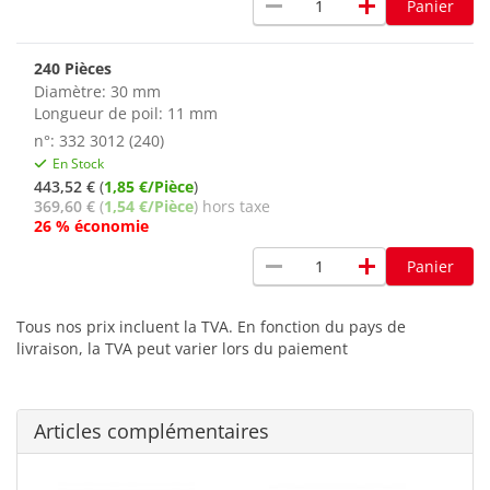
remove
add
Panier
240 Pièces
Diamètre: 30 mm
Longueur de poil: 11 mm
n°: 332 3012 (240)
En Stock
443,52 €
(
1,85 €/Pièce
)
369,60 €
(
1,54 €/Pièce
) hors taxe
26 % économie
remove
add
Panier
Tous nos prix incluent la TVA. En fonction du pays de
livraison, la TVA peut varier lors du paiement
Articles complémentaires